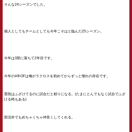
そんな24シーズンでした。
個人としてもチームとしても今年こそはと臨んだ25シーズン。
今年は3部に落ちて2年目です。
今年の4年OFは俺がラクロスを初めてからずっと憧れの存在です。
普段はふざけてるのに試合だと頼りになる。(たまにとんでもなく試合でふざ
ける時もある)
部活外でもめちゃくちゃ仲良くしてくれる。