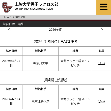
上智大学男子ラクロス部
SOPHIA MEN’S LACROSSE TEAM
ホーム
試合日程・結果
試合日程・結果
<
>
2026年度
2026 RISING LEAGUES
試合日程
対戦相手
場所
結果
2026年4月24
大井ホッケー場メイン
神奈川大学
◯8-7
日
ピッチ
第4回 上理戦
試合日程
対戦相手
場所
結果
2026年6月14
大井ホッケー場メイン
東京理科大学
◯7-2
日
ピッチ