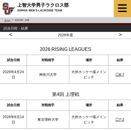
上智大学男子ラクロス部
SOPHIA MEN’S LACROSSE TEAM
ホーム
試合日程・結果
試合日程・結果
<
>
2026年度
2026 RISING LEAGUES
試合日程
対戦相手
場所
結果
2026年4月24
大井ホッケー場メイン
神奈川大学
◯8-7
日
ピッチ
第4回 上理戦
試合日程
対戦相手
場所
結果
2026年6月14
大井ホッケー場メイン
東京理科大学
◯7-2
日
ピッチ