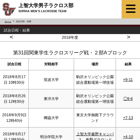
上智大学男子ラクロス部
SOPHIA MEN’S LACROSSE TEAM
ホーム
試合日程・結果
試合日程・結果
<
>
2018年度
第31回関東学生ラクロスリーグ戦・２部Aブロック
試合日程
対戦相手
場所
結果
2018年8月17
駒沢オリンピック公園
筑波大学
×9-11
日 10時30分
総合運動場第一球技場
2018年8月26
駒沢オリンピック公園
東洋大学
◯9-6
日 12時30分
総合運動場第一球技場
2018年9月9日
東京大学御殿下グラウ
獨協大学
×7-13
12時40分
ンド
2018年9月17
上智大学秦野キャンパ
明治学院大学
×4-10
日 13時30分
ス 秦野グラウンド