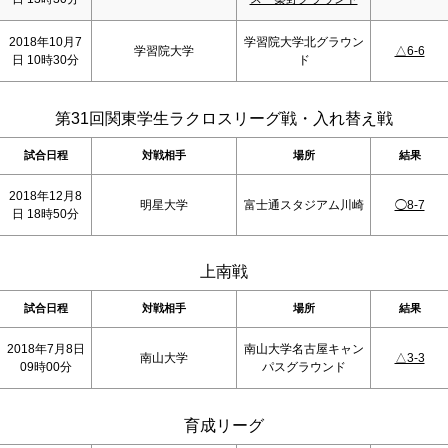
2018年10月7
学習院大学北グラウン
学習院大学
△6-6
日 10時30分
ド
第31回関東学生ラクロスリーグ戦・入れ替え戦
試合日程
対戦相手
場所
結果
2018年12月8
明星大学
富士通スタジアム川崎
◯8-7
日 18時50分
上南戦
試合日程
対戦相手
場所
結果
2018年7月8日
南山大学名古屋キャン
南山大学
△3-3
09時00分
パスグラウンド
育成リーグ