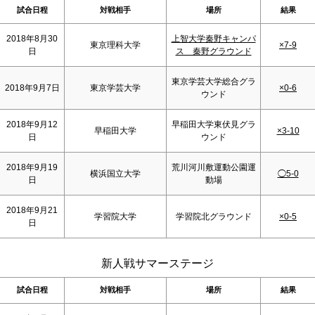
試合日程
対戦相手
場所
結果
2018年8月30
上智大学秦野キャンパ
東京理科大学
×7-9
日
ス 秦野グラウンド
東京学芸大学総合グラ
2018年9月7日
東京学芸大学
×0-6
ウンド
2018年9月12
早稲田大学東伏見グラ
早稲田大学
×3-10
日
ウンド
2018年9月19
荒川河川敷運動公園運
横浜国立大学
◯5-0
日
動場
2018年9月21
学習院大学
学習院北グラウンド
×0-5
日
新人戦サマーステージ
試合日程
対戦相手
場所
結果