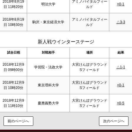
2018年8月19
アミノバイタルフィー
明治大学
×0-1
日 11時20分
ルド
2018年8月19
アミノバイタルフィー
駒沢・東京経済大学
△3-3
日 10時30分
ルド
新人戦ウインターステージ
試合日程
対戦相手
場所
結果
2018年12月9
大宮けんぽグラウンド
学習院・法政大学
△1-1
日 09時00分
Sフィールド
2018年12月9
大宮けんぽグラウンド
東京理科大学
×0-1
日 10時20分
Sフィールド
2018年12月9
大宮けんぽグラウンド
慶應義塾大学
×0-5
日 11時10分
Sフィールド
前のページへ
次のページヘ