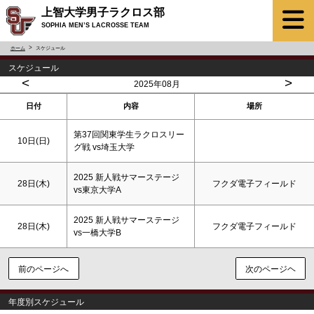
上智大学男子ラクロス部
SOPHIA MEN’S LACROSSE TEAM
ホーム
スケジュール
スケジュール
<
>
2025年08月
日付
内容
場所
第37回関東学生ラクロスリー
10日(
日
)
グ戦 vs埼玉大学
2025 新人戦サマーステージ
28日(木)
フクダ電子フィールド
vs東京大学A
2025 新人戦サマーステージ
28日(木)
フクダ電子フィールド
vs一橋大学B
前のページへ
次のページヘ
年度別スケジュール