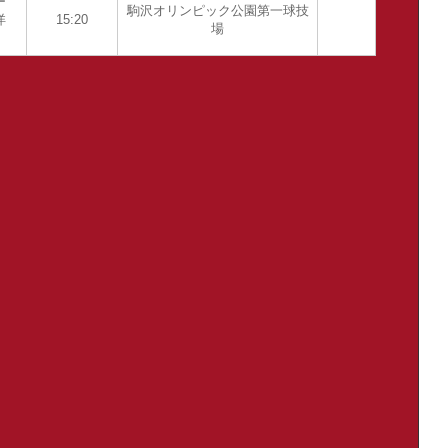
ー
駒沢オリンピック公園第一球技
洋
15:20
場