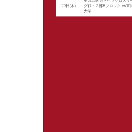
第32回関東学生ラクロスリ
29日(木)
グ戦・２部Bブロック vs東
大学