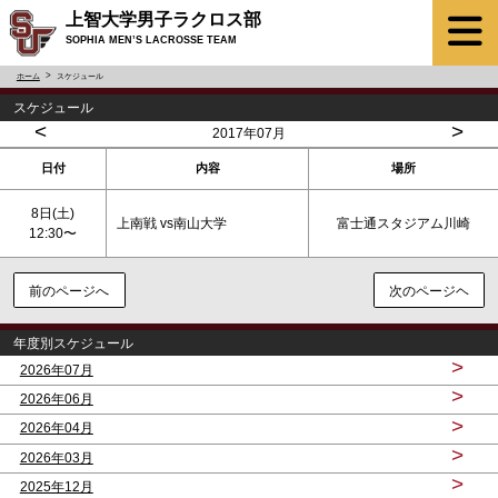
上智大学男子ラクロス部
SOPHIA MEN’S LACROSSE TEAM
ホーム
スケジュール
スケジュール
<
>
2017年07月
日付
内容
場所
8日(
土
)
上南戦 vs南山大学
富士通スタジアム川崎
12:30〜
前のページへ
次のページヘ
年度別スケジュール
>
2026年07月
>
2026年06月
>
2026年04月
>
2026年03月
>
2025年12月