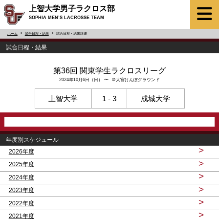
上智大学男子ラクロス部
SOPHIA MEN’S LACROSSE TEAM
ホーム
試合日程・結果
試合日程・結果詳細
試合日程・結果
第36回 関東学生ラクロスリーグ
2024年10月6日（日） 〜 ＠大宮けんぽグラウンド
上智大学
1 - 3
成城大学
年度別スケジュール
>
2026年度
>
2025年度
>
2024年度
>
2023年度
>
2022年度
>
2021年度